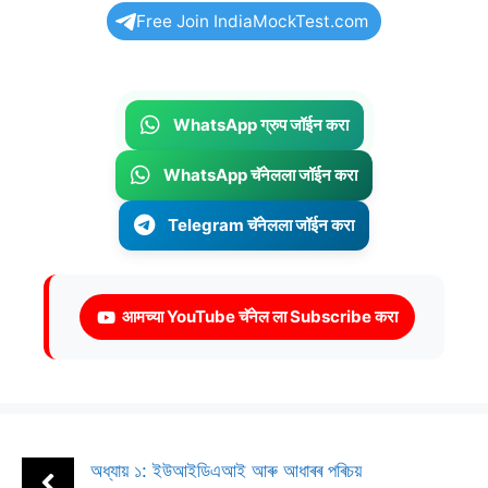
Free Join IndiaMockTest.com
WhatsApp ग्रुप जॉईन करा
WhatsApp चॅनेलला जॉईन करा
Telegram चॅनेलला जॉईन करा
आमच्या YouTube चॅनेल ला Subscribe करा
অধ্যায় ১: ইউআইডিএআই আৰু আধাৰৰ পৰিচয়