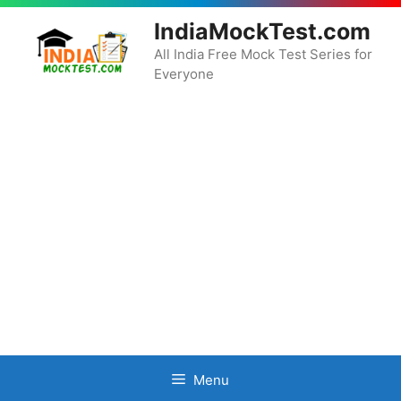
Skip
IndiaMockTest.com
to
content
All India Free Mock Test Series for
Everyone
Menu