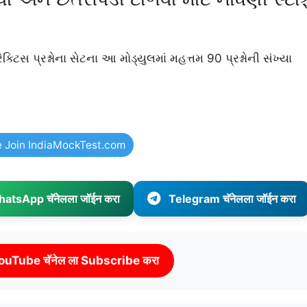
ક્ટિસ પ્રશ્નોના સેટના આ મોડ્યુલમાં મહત્તમ 90 પ્રશ્નોની સંખ્યા
e Join IndiaMockTest.com
atsApp चॅनेलला जॉईन करा
Telegram चॅनेलला जॉईन करा
ouTube चॅनेल ला Subscribe करा