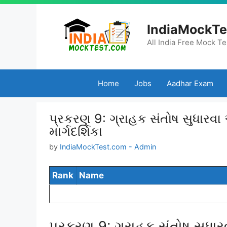
Skip
to
IndiaMockTe
content
All India Free Mock Te
Home
Jobs
Aadhar Exam
પ્રકરણ 9: ગ્રાહક સંતોષ સુધારવા અ
માર્ગદર્શિકા
by
IndiaMockTest.com - Admin
Rank
Name
પ્રકરણ 9: ગ્રાહક સંતોષ સુધારવ