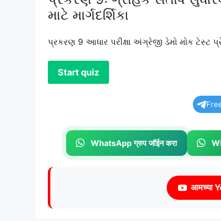
માટે માર્ગદર્શિકા
પ્રકરણ 9 આધાર પરીક્ષા અંગ્રેજી ડેમો મોક ટેસ્ટ પ્રે
Fre
WhatsApp ग्रुप जॉईन करा
Wh
आमच्या Y