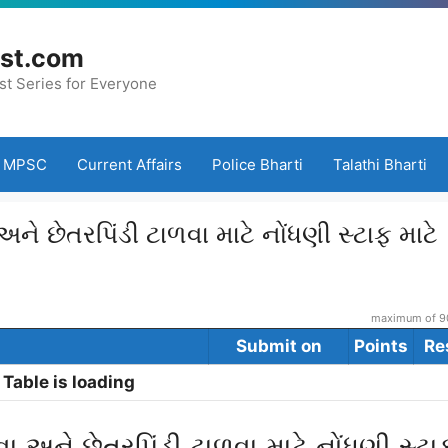
st.com
st Series for Everyone
MPSC
Current Affairs
Police Bharti
Talathi Bharti
ને છેતરપિંડી ટાળવા માટે નોંધણી સ્ટાફ માટે
maximum of 90
Submit on
Points
Re
Table is loading
ા અને છેતરપિંડી ટાળવા માટે નોંધણી સ્ટા