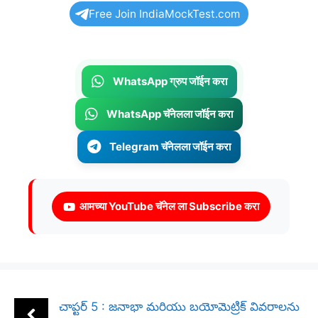
Free Join IndiaMockTest.com
WhatsApp ग्रुप जॉईन करा
WhatsApp चॅनेलला जॉईन करा
Telegram चॅनेलला जॉईन करा
आमच्या YouTube चॅनेल ला Subscribe करा
చాప్టర్ 5 : జనాభా మరియు బయోమెట్రిక్ వివరాలను