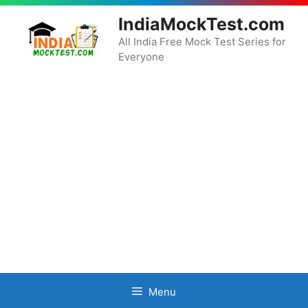
Skip
IndiaMockTest.com
to
content
All India Free Mock Test Series for
Everyone
Menu